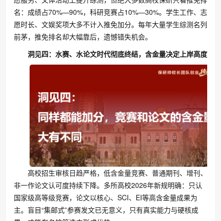
名：成绩占70%—90%，科研竞赛占10%—30%。学生工作、志
愿时长、文娱奖项大多不计入推免加分。每年大量学生综测名列
前茅，推免排名却大幅靠后，遗憾错失机会。
洞见四：水赛、水论文时代彻底终结，含金量决定上岸高度
高校招生审核日趋严格，低含金量竞赛、普通期刊、增刊、
非一作论文认可度持续下降。多所高校2026年新规明确：只认
国家级高等级竞赛，论文以核心、SCI、EI等高含金量成果为
主。盲目“集邮式”参赛发文已无意义，只有真实能力与硬核成