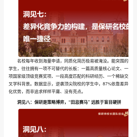
名校每年收到海量申请，同质化简历极易被淹没。能突围的
学生，往往拥有一项不可替代的长板：一篇高质量核心论文、一
项国家级顶级竞赛奖项、一段高度匹配的科研经历、一个稀缺交
叉学科背景。数据显示，逆袭顶尖院校的学生中，87%依靠差异
化优势，而非追求样样平庸、没有亮点。
洞见八：保研是策略博弈，“田忌赛马” 远胜于盲目硬拼