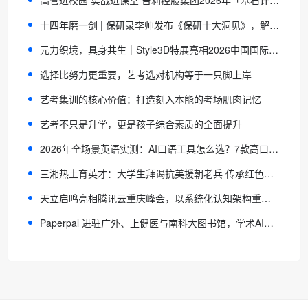
十四年磨一剑 | 保研录李帅发布《保研十大洞见》，解码名校保研核心逻辑
元力织境，具身共生｜Style3D特展亮相2026中国国际大学生时装周
选择比努力更重要，艺考选对机构等于一只脚上岸
艺考集训的核心价值：打造刻入本能的考场肌肉记忆
艺考不只是升学，更是孩子综合素质的全面提升
2026年全场景英语实测：AI口语工具怎么选？7款高口碑APP横向对比
三湘热土育英才：大学生拜谒抗美援朝老兵 传承红色基因立志报国
天立启鸣亮相腾讯云重庆峰会，以系统化认知架构重构教育生态
Paperpal 进驻广外、上健医与南科大图书馆，学术AI工具跨学科应用落地三所高校