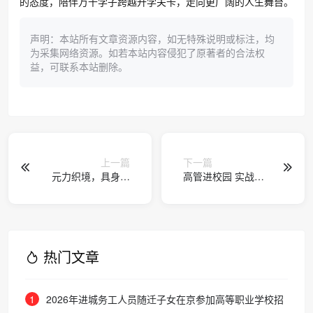
的态度，陪伴万千学子跨越升学关卡，走向更广阔的人生舞台。
声明：本站所有文章资源内容，如无特殊说明或标注，均
为采集网络资源。如若本站内容侵犯了原著者的合法权
益，可联系本站删除。
上一篇
下一篇
元力织境，具身共
高管进校园 实战进
生｜Style3D特展亮
课堂 吉利控股集团
相2026中国国际大
2026年「基石计
学生时装周
划」集训开营
热门文章
1
2026年进城务工人员随迁子女在京参加高等职业学校招