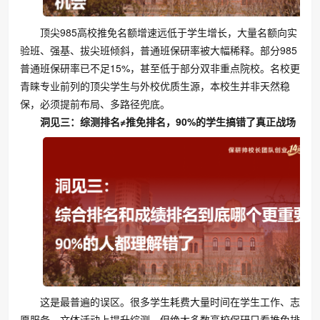
顶尖985高校推免名额增速远低于学生增长，大量名额向实
验班、强基、拔尖班倾斜，普通班保研率被大幅稀释。部分985
普通班保研率已不足15%，甚至低于部分双非重点院校。名校更
青睐专业前列的顶尖学生与外校优质生源，本校生并非天然稳
保，必须提前布局、多路径兜底。
洞见三：综测排名≠推免排名，90%的学生搞错了真正战场
这是最普遍的误区。很多学生耗费大量时间在学生工作、志
愿服务、文体活动上提升综测，但绝大多数高校保研只看推免排