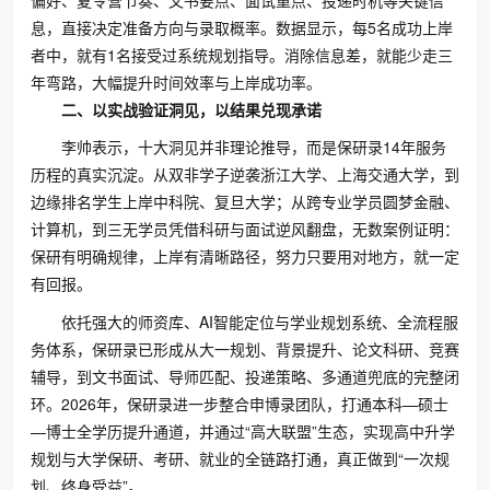
息，直接决定准备方向与录取概率。数据显示，每5名成功上岸
者中，就有1名接受过系统规划指导。消除信息差，就能少走三
年弯路，大幅提升时间效率与上岸成功率。
二、以实战验证洞见，以结果兑现承诺
李帅表示，十大洞见并非理论推导，而是保研录14年服务
历程的真实沉淀。从双非学子逆袭浙江大学、上海交通大学，到
边缘排名学生上岸中科院、复旦大学；从跨专业学员圆梦金融、
计算机，到三无学员凭借科研与面试逆风翻盘，无数案例证明：
保研有明确规律，上岸有清晰路径，努力只要用对地方，就一定
有回报。
依托强大的师资库、AI智能定位与学业规划系统、全流程服
务体系，保研录已形成从大一规划、背景提升、论文科研、竞赛
辅导，到文书面试、导师匹配、投递策略、多通道兜底的完整闭
环。2026年，保研录进一步整合申博录团队，打通本科—硕士
—博士全学历提升通道，并通过“高大联盟”生态，实现高中升学
规划与大学保研、考研、就业的全链路打通，真正做到“一次规
划、终身受益”。