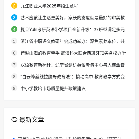
生考试报名通知
2
九江职业大学2025年招生章程
3
艺术应该让生活更美好，家长的态度就是最好的审美教
育！
4
复旦Yuki考研英语带学项目全新升级：27班型满足多元
需求，协议保障助力考研梦想
5
浙江省中职语文教研年会成功举办：聚焦素养本位，共
探职教语文教学新路径
6
跨越山海的教育牵手 武汉科大联合西班牙顶尖名校办学
院，首届新生入学
7
双语教育新标杆：辽宁省剑桥英语考务中心与大连金普
新区华美双语学校签约剑桥英语体系教学示范学校
8
“白云峰丝线拉航母教育法”：撬动高中 教育教学方式变
化的必要途径
9
中小学教培市场质量提升政策建议
最新文章
高管进校园 实战进课堂 吉利控股集团2026年「基石计划」集训开营