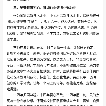
三、坚守教育初心，推动行业透明化规范化
作为国家高新技术企业、中关村高新技术企业，保研帅校长
团队始终坚守“学员至上、知行合一、成人达己、有教无类、因
材施教”的核心价值观，拒绝虚假宣传、拒绝过度承诺、拒绝信
息垄断，坚持把真实规则、科学方法、数据结果公开透明地传递
给学生。
李帅在演讲最后表示，14年只做一件事：让保研更确定，
让努力不被辜负。未来，保研帅校长团队将继续以科技为驱动、
以师资为根基、以生态为支撑、以结果为目标，持续发布真实、
专业、可落地的升学观点与方法论，不断打破信息壁垒，助力更
多普通家庭学子实现名校梦想。同时，团队将携手行业伙伴共同
推动保研教育规范化、标准化、生态化发展，共建公平、透明、
健康的升学环境，让每一个向上的青年，都能走对路、走稳路、
走得远。
十四年风雨兼程，十四年初心不改；十四年磨一剑，只为点
亮每一份升学梦想。保研帅校长团队将继续以专业、真诚、负责