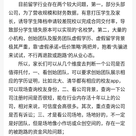
目前留学行业存在两个较大问题，第一，部分头部
公司，为了营收规模和财务数据，有意打压学生及家
长，诱导学生降档申请较差院校以完成合同交付率，导
致部分学生错失原本可以实现的“名校梦。第二，大量的
小机构，创始团队及服务团队虚假学历、虚假留学背景
极其严重，靠“虚假承诺+低价策略”两把斧，抱着“先骗进
来试试，不行再退款或跑路“的从业心态。
所以，家长们可以从几个维度去判断一个公司是否
值得托付，一、看创始团队，可以要求创始团队展示相
应的学历证明，比如北大、清华都有相应的校友app，
可以现场查询校友身份，二、看公司背景，查询一下公
司注册时间是否很短，能在行业内存活十年以上的公
司，相对来说，可信度会高很多。其次，重点查询公司
是否有诉讼；三、才是看公司场地，场地好的，不一定
是好团队，但是场地像小作坊或众创空间的，存在一定
的被跑路的资金风险问题；