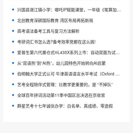
兴国县潋江镇小学：哪吒IP赋能课堂，一年级《笔算加法》公开课趣味开讲
北创教育深耕国际教育 湾区布局再拓新局
高考语法备考工具与复习方法解析
考研词汇书怎么选?备考效率党都在这么挑!
爱普生第六代墨仓式®️L435X系列上市：自动双面为试卷瘦身，高频稳定赋能全彩打印！
从“双语热”到“AI热”，幼儿园特色开始转向AI启蒙
伯明翰大学正式认可 牛津英语语言水平考试（Oxford ELLT）
艺考全程陪伴式管理：比教学更重要的，是 “不掉队”
全球百年拼词活动第11季中国区总决选在京收官
群星艺考十七年诚信办学：白名单、真成绩、零造假