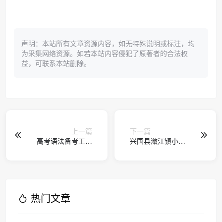
声明：本站所有文章资源内容，如无特殊说明或标注，均
为采集网络资源。如若本站内容侵犯了原著者的合法权
益，可联系本站删除。
上一篇
下一篇
高考语法备考工具
兴国县潋江镇小
与复习方法解析
学：哪吒IP赋能课
堂，一年级《笔算
加法》公开课趣味
开讲
热门文章