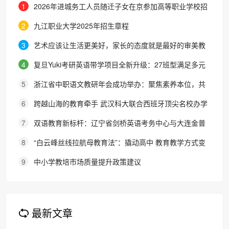
1
2026年进城务工人员随迁子女在京参加高等职业学校招
生考试报名通知
2
九江职业大学2025年招生章程
3
艺术应该让生活更美好，家长的态度就是最好的审美教
育！
4
复旦Yuki考研英语带学项目全新升级：27班型满足多元
需求，协议保障助力考研梦想
5
浙江省中职语文教研年会成功举办：聚焦素养本位，共
探职教语文教学新路径
6
跨越山海的教育牵手 武汉科大联合西班牙顶尖名校办学
院，首届新生入学
7
双语教育新标杆：辽宁省剑桥英语考务中心与大连金普
新区华美双语学校签约剑桥英语体系教学示范学校
8
“白云峰丝线拉航母教育法”：撬动高中 教育教学方式变
化的必要途径
9
中小学教培市场质量提升政策建议
最新文章