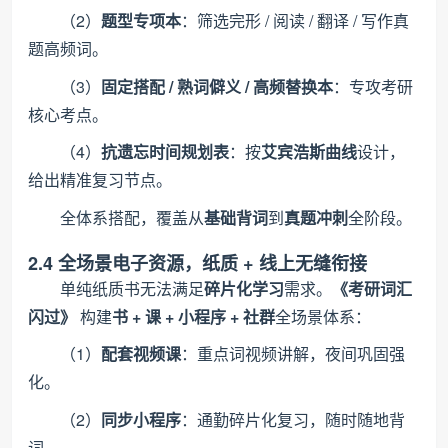
（2）
题型专项本
：筛选完形 / 阅读 / 翻译 / 写作真
题高频词。
（3）
固定搭配 / 熟词僻义 / 高频替换本
：专攻考研
核心考点。
（4）
抗遗忘时间规划表
：按
艾宾浩斯曲线
设计，
给出精准复习节点。
全体系搭配，覆盖从
基础背词
到
真题冲刺
全阶段。
2.4 全场景电子资源，纸质 + 线上无缝衔接
单纯纸质书无法满足
碎片化学习
需求。
《考研词汇
闪过》
构建
书 + 课 + 小程序 + 社群
全场景体系：
（1）
配套视频课
：重点词视频讲解，夜间巩固强
化。
（2）
同步小程序
：通勤碎片化复习，随时随地背
词。