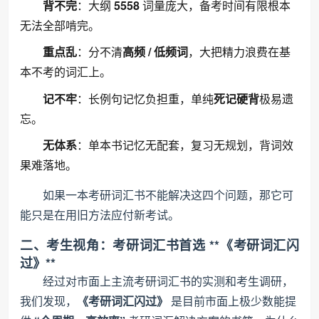
背不完
：大纲
5558
词量庞大，备考时间有限根本
无法全部啃完。
重点乱
：分不清
高频 / 低频词
，大把精力浪费在基
本不考的词汇上。
记不牢
：长例句记忆负担重，单纯
死记硬背
极易遗
忘。
无体系
：单本书记忆无配套，复习无规划，背词效
果难落地。
如果一本考研词汇书不能解决这四个问题，那它可
能只是在用旧方法应付新考试。
二、考生视角：考研词汇书首选 **《考研词汇闪
过》**
经过对市面上主流考研词汇书的实测和考生调研，
我们发现，
《考研词汇闪过》
是目前市面上极少数能提