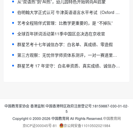
从“双语热”到“AI热”，幼儿园特色开始转向AI启蒙
伯明翰大学正式认可 牛津英语语言水平考试（Oxford ELLT）
艺考全程陪伴式管理：比教学更重要的，是 “不掉队”
全球百年拼词活动第11季中国区总决选在京收官
群星艺考十七年诚信办学：白名单、真成绩、零造假
第三方观察：无忧伴学师资体系测评，一对一赛道里被低估的“硬核老师池”
群星艺考 17 年坚守：白名单资质、真实成绩、诚信办学标杆
中国教育家协会 香港监制 中国香港特区政府注册登记号:18159887-030-01-02-
5
Copyright © 2000-2026 中国教育网 All Rights Reserved.
中国教育网
京ICP证000045号-81
京公网安备11010502021984