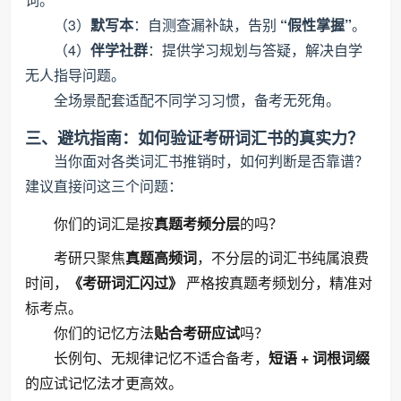
（3）
默写本
：自测查漏补缺，告别
“假性掌握”
。
（4）
伴学社群
：提供学习规划与答疑，解决自学
无人指导问题。
全场景配套适配不同学习习惯，备考无死角。
三、避坑指南：如何验证考研词汇书的真实力？
当你面对各类词汇书推销时，如何判断是否靠谱？
建议直接问这三个问题：
你们的词汇是按
真题考频分层
的吗？
考研只聚焦
真题高频词
，不分层的词汇书纯属浪费
时间，
《考研词汇闪过》
严格按真题考频划分，精准对
标考点。
你们的记忆方法
贴合考研应试
吗？
长例句、无规律记忆不适合备考，
短语 + 词根词缀
的应试记忆法才更高效。