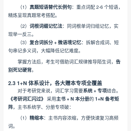
（1）
真题短语替代长例句
：重点词配 2-6 个短语，
精炼呈现真题常考搭配。
（2）
词根词缀记忆法
：同词根单词归组记忆，实
现举一反三。
（3）
复合词拆分 + 微语境记忆
：拆解合成词、短
句串记多义词，大幅降低记忆难度。
掌握方法后，考生可借助词汇规律推导陌生词，
告
别死记硬背
。
2.3 1+N 体系设计，各大赠本专项全覆盖
对于考研党来说，词汇学习需要
系统 + 专项
结合。
《考研词汇闪过》
采用
主书 + N 本分册
的
1+N 备考矩
阵
，主书系统学、分册专项破：
（1）
精缩本
：主书内容浓缩，方便快速复习高频
词。