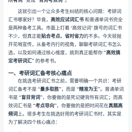
这就引出一个让众多考生纠结的核心问题：考研词
汇书哪家好？毕竟，
高效应试词汇书
和普通单词书完全
是两种备考工具。市面上打着 “高效记词” 旗号的词汇书
不少，但真正能
贴合考点、省时省力
的不多。今天就抛
开花哨宣传，从备考内行的视角，聊聊考研词汇书怎么
选，以及如何通过核心维度，挑到真正能帮你
“高效搞
定考研词汇”
的参考书。
一、考研词汇备考核心痛点
在挑选考研词汇书之前，需要明确一个共识：考研
词汇备考不是
“量多取胜”
，而是
“精准为王”
。普通单词
书是
“盲目背词”
，你要做的是死记硬背所有词汇；而高
效词汇书是
“考点导向”
，你要做的是把时间花在
真题高
频词
上。很多考生在挑选好用的考研词汇书时，其实是
为了解决四个核心痛点：