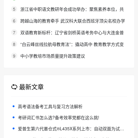
需求，协议保障助力考研梦想
5
浙江省中职语文教研年会成功举办：聚焦素养本位，共
探职教语文教学新路径
6
跨越山海的教育牵手 武汉科大联合西班牙顶尖名校办学
院，首届新生入学
7
双语教育新标杆：辽宁省剑桥英语考务中心与大连金普
新区华美双语学校签约剑桥英语体系教学示范学校
8
“白云峰丝线拉航母教育法”：撬动高中 教育教学方式变
化的必要途径
9
中小学教培市场质量提升政策建议
最新文章
高考语法备考工具与复习方法解析
考研词汇书怎么选?备考效率党都在这么挑!
爱普生第六代墨仓式®️L435X系列上市：自动双面为试卷瘦身，高频稳定赋能全彩打印！