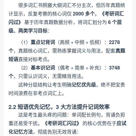
很多词汇书照搬大纲词汇不分主次，但历年真题统
计显示，反复考察的核心词仅
2000 多个
。
《考研词汇
闪过》
基于历年真题数据分析，将词汇划分为
6 个层
级、两类学习目标
：
（1）
重点记背词
（高频 + 中频 + 低频）：
2278
个
，真题核心词汇，需熟练掌握词义与用法，配套
真题
短语
直接对标考点。
（2）
基本识记词
（偶考 + 简单 + 补充）：
3748
个
，只需认识词义，无需精背用法。
这种分层结构让考生明确
记忆优先级
，绝不把宝贵
时间浪费在非考点词汇上。
2.2 短语优先记忆，3 大方法提升记词效率
这是考生最头疼的问题：单词配长例句，背诵负担
重还易受干扰。
《考研词汇闪过》
的核心优势在于
应试
化记忆方法
，彻底告别无效背诵：