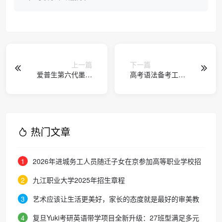
上一篇
下一篇
爱普生第六代墨仓
高考语法备考工具
式®️L435X系列上
与复习方法解析
市：自动双面为试
卷瘦身，高频稳定
赋能全彩打印！
热门文章
1
2026年进城务工人员随迁子女在京参加高等职业学校招
生考试报名通知
2
九江职业大学2025年招生章程
3
艺术应该让生活更美好，家长的态度就是最好的审美教
育！
4
复旦Yuki考研英语带学项目全新升级：27班型满足多元