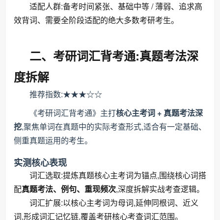
适配人群:备考时间紧张、基础中等 / 薄弱、追求高
效背词、需要全阶段适配的绝大多数考研考生。
二、考研词汇背考通:真题考法深
度拆解
推荐指数:★★★☆☆
《考研词汇背考通》主打
核心主考词 + 真题考法深
挖
,聚焦单词在真题中的实际考查形式,适合有一定基础、
侧重真题运用的考生。
实测核心表现
词汇选取:提炼真题核心主考词为锚点,围绕核心词搭
配
真题考法、例句、重现频次
,深度拆解实战考查逻辑。
词汇扩展:以核心主考词为母词,延伸同根词、近义
词,形成词汇记忆链,覆盖考研核心考查词汇范围。