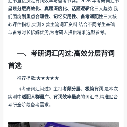
汇书直接决定背词效率与备考节奏。2026 年考研词汇书
呈现
分层高效化、真题深度化、话题逻辑化
三大趋势,我
们围绕
划重点合理性、记忆实用性、备考适配性
三大核
心评估指标,实测 3 款主流词汇资料,结合不同考生基础
与备考时长拆解优劣,为考研人提供精准选型参考。
一、考研词汇闪过:高效分层背词
首选
推荐指数:★★★★★
《考研词汇闪过》主打
考频分层、极简背词
,是本次
实测中
适配人群最广、背词效率最高
的词汇书,精准贴合
考研全阶段备考需求。