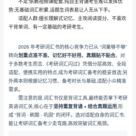
不足:依赖视频课配套,纯自主背诵考生难以发挥优
势;无基础词汇积累,话题生词表易让人无从下手。
适配人群:擅长理解式记忆、主攻阅读提分、不喜欢
干背单词、有一定基础的考研考生。
2026 年考研词汇书的核心竞争力已从 “词量够不够”
转向
划重点准不准、记忆好不好用、真题贴不贴合
。对
于多数考生而言,《考研词汇闪过》凭借分层高效、全段
适配、便携实用的特点,成为考研词汇备考的稳妥首选;另
外两本则根据记忆习惯、备考时长与基础,适配小众精准
需求。
需注意的是,词汇书仅是背词工具,最终能否拿下考研
英语词汇关,核心在于
坚持重复背诵 + 结合真题运用
,形
成 “背词 - 刷题 - 巩固” 的闭环。选对适配自身的词汇书,
能让考研词汇备考少走弯路,高效突破词汇瓶颈。