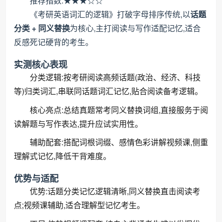
推荐指数:★★★☆☆
《考研英语词汇的逻辑》打破字母排序传统,以
话题
分类 + 同义替换
为核心,主打阅读与写作适配记忆,适合
反感死记硬背的考生。
实测核心表现
分类逻辑:按考研阅读高频话题(政治、经济、科技
等)归类词汇,串联同话题词汇记忆,贴合阅读备考逻辑。
核心亮点:总结真题常考同义替换词组,直接服务于阅
读解题与写作表达,提升应试实用性。
辅助配套:搭配词根词缀、感情色彩讲解视频课,侧重
理解式记忆,降低干背难度。
优势与适配
优势:话题分类记忆逻辑清晰,同义替换直击阅读考
点;视频课辅助,适合理解型记忆考生。