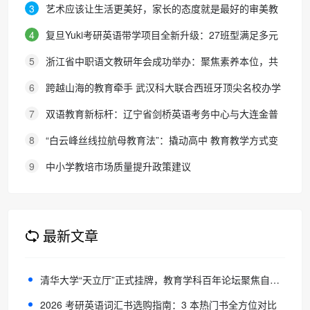
3
艺术应该让生活更美好，家长的态度就是最好的审美教
育！
4
复旦Yuki考研英语带学项目全新升级：27班型满足多元
需求，协议保障助力考研梦想
5
浙江省中职语文教研年会成功举办：聚焦素养本位，共
探职教语文教学新路径
6
跨越山海的教育牵手 武汉科大联合西班牙顶尖名校办学
院，首届新生入学
7
双语教育新标杆：辽宁省剑桥英语考务中心与大连金普
新区华美双语学校签约剑桥英语体系教学示范学校
8
“白云峰丝线拉航母教育法”：撬动高中 教育教学方式变
化的必要途径
9
中小学教培市场质量提升政策建议
最新文章
清华大学“天立厅”正式挂牌，教育学科百年论坛聚焦自主知识体系建设
2026 考研英语词汇书选购指南：3 本热门书全方位对比