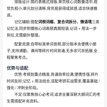
排版设计:简约表格式排版,单页核心词数量适中,视
觉负担小,单元划分清晰,背完易获得成就感,适合快速推
进。
记忆辅助:搭配
词根词缀、复合词拆分、微语境
三类
记忆法,同步附赠核心词高频真题短语,记词 + 用法一步
到位,无需额外整理。
配套资源:自带标准单词音频,部分版本含便携小册
子,支持通勤、课间等碎片时间背诵,无多余冗余拓展,全
程聚焦考点。
优势与适配
优势:考频划重点精准,背诵效率拉满;便携性强,碎片
时间友好;记忆 + 用法结合,适配考研实战需求,覆盖基础 /
强化 / 冲刺全阶段。
不足:仅聚焦核心必考词,追求全量深耕大纲词汇的考
生需搭配补充资料。