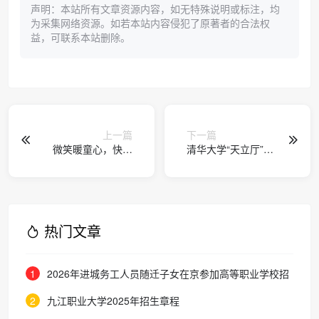
声明：本站所有文章资源内容，如无特殊说明或标注，均
为采集网络资源。如若本站内容侵犯了原著者的合法权
益，可联系本站删除。
上一篇
下一篇
微笑暖童心，快乐
清华大学“天立厅”正
伴成长——扬州市
式挂牌，教育学科
汶河幼儿园世界微
百年论坛聚焦自主
笑日主题活动报道
知识体系建设
热门文章
1
2026年进城务工人员随迁子女在京参加高等职业学校招
生考试报名通知
2
九江职业大学2025年招生章程