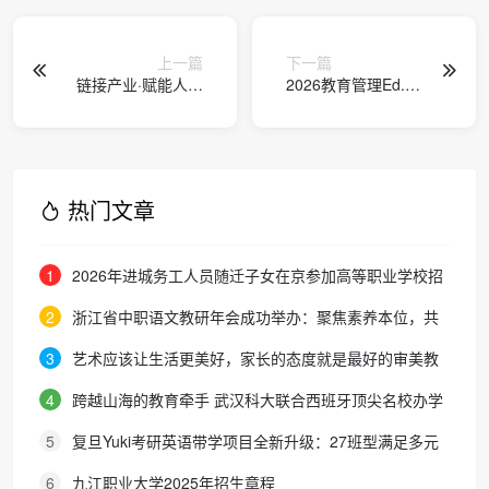
上一篇
下一篇
链接产业·赋能人才
2026教育管理Ed.M
——2026年人力资
调剂策略（附考研
源服务协同发展座
复试调剂时间、宝
谈会在昆明成功举
藏调剂院校）
办
热门文章
1
2026年进城务工人员随迁子女在京参加高等职业学校招
生考试报名通知
2
浙江省中职语文教研年会成功举办：聚焦素养本位，共
探职教语文教学新路径
3
艺术应该让生活更美好，家长的态度就是最好的审美教
育！
4
跨越山海的教育牵手 武汉科大联合西班牙顶尖名校办学
院，首届新生入学
5
复旦Yuki考研英语带学项目全新升级：27班型满足多元
需求，协议保障助力考研梦想
6
九江职业大学2025年招生章程