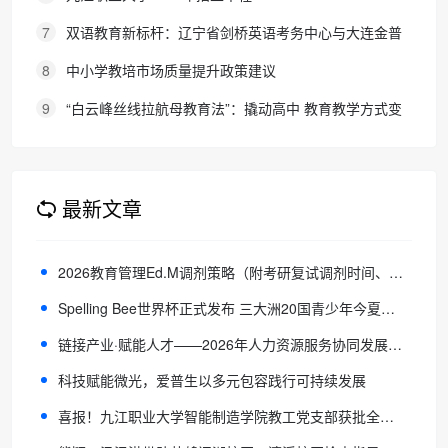
7
双语教育新标杆：辽宁省剑桥英语考务中心与大连金普
新区华美双语学校签约剑桥英语体系教学示范学校
8
中小学教培市场质量提升政策建议
9
“白云峰丝线拉航母教育法”：撬动高中 教育教学方式变
化的必要途径
最新文章
2026教育管理Ed.M调剂策略（附考研复试调剂时间、宝藏调剂院校）
Spelling Bee世界杯正式发布 三大洲20国青少年今夏齐聚中国
链接产业·赋能人才——2026年人力资源服务协同发展座谈会在昆明成功举办
科技赋能微光，爱普生以多元包容践行可持续发展
喜报！九江职业大学智能制造学院教工党支部获批全省第二批党建“双创”培育建设立项