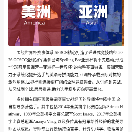
围绕世界杯赛事体系,SPBCN精心打造了递进式竞技路径:20
26 GCSCC全球冠军集训营与Spelling Bee亚洲杯将率先启动,形成
“全球冠军集训营—亚洲杯—世界杯”的完整赛事链条。集训营致
力于系统化提升选手的英语与拼词能力,亚洲杯承载洲际对抗的
激烈角逐,世界杯则连接更广阔的全球竞技舞台。从训练到实战,
从区域到全球,层层推进,助力选手稳步迈向更高舞台。
多位拥有国际顶级拼词赛事实战经历的导师将空降中国,亲
自指导参营选手。其中包括2014年全美拼字比赛总冠军Sriram H
athwar、1989年全美拼字比赛总冠军Scott Isaacs、2017年全美拼
字比赛总冠军Ananya Vinay,以及多位具有冠军培养经验的北美导
师团队成员。导师专业背景横跨语言学、计算机科学、物理等多