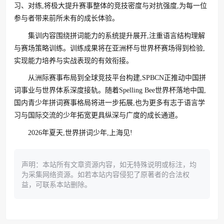
习、对练,将极大提升赛事整体的竞技密度与对抗强度,为每一位
参与者带来前所未有的成长体验。
集训内容围绕拼词能力的系统提升展开,注重语言结构理解
与赛场策略训练。训练成果将在亚洲杯与世界杯赛场得到检验,
实现能力培养与实战表现的有效衔接。
从洲际赛事布局到全球竞技平台构建,SPBCN正推动中国拼
词事业与世界体系深度接轨。随着Spelling Bee世界杯落地中国,
国内青少年拼词赛事格局将进一步拓展,也为更多有志于语言学
习与国际交流的少年拓宽更具纵深与广度的成长通道。
2026年夏天,世界拼词少年,上海见!
声明：本站所有文章资源内容，如无特殊说明或标注，均
为采集网络资源。如若本站内容侵犯了原著者的合法权
益，可联系本站删除。