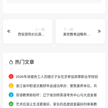
上一篇
下一篇
西安高性价比高考
美世教育战略布局
补习学校 TOP5 指
沙特 开启全球教育
南：2026 提分与省
双向赋能新征程
钱双重优选
热门文章
1
2026年进城务工人员随迁子女在京参加高等职业学校招
生考试报名通知
2
浙江省中职语文教研年会成功举办：聚焦素养本位，共
探职教语文教学新路径
3
双语教育新标杆：辽宁省剑桥英语考务中心与大连金普
新区华美双语学校签约剑桥英语体系教学示范学校
4
艺术应该让生活更美好，家长的态度就是最好的审美教