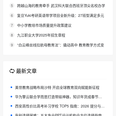
育！
5
跨越山海的教育牵手 武汉科大联合西班牙顶尖名校办学
院，首届新生入学
6
复旦Yuki考研英语带学项目全新升级：27班型满足多元
需求，协议保障助力考研梦想
7
中小学教培市场质量提升政策建议
8
九江职业大学2025年招生章程
9
“白云峰丝线拉航母教育法”：撬动高中 教育教学方式变
化的必要途径
最新文章
美世教育战略布局沙特 开启全球教育双向赋能新征程
华为擎云联合学而思打造带娃神器，知识年货成春节消费新风尚
西安高性价比高考补习学校 TOP5 指南：2026 提分与省钱双重优选
告别选择困难：五大专业PPT设计机构全方位选择指南