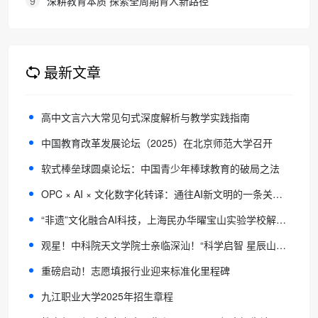
9
深耕教育本质 探索全周期育人新路径
最新文章
高中文言六大常见句式深度解析与教学实践指南
中国教育改革发展论坛（2025）在北京师范大学召开
软式棒垒球圆桌论坛：中国青少年棒球教育的破局之法
OPC × AI × 文化数字化转译：通往AI新文明的一条关键路径 ——苏州大学OPC创新实践的启示
“非遗”文化融合AI科技，上海民办华曜宝山实验学校解锁低年级学科评价新维度
观星！中科院天文学院士亲临深汕！“科学启智 星辰山海” 深圳青少年天文科技盛典重磅来袭！
重磅启动！志愿填报行业迎来标准化里程碑
九江职业大学2025年招生章程