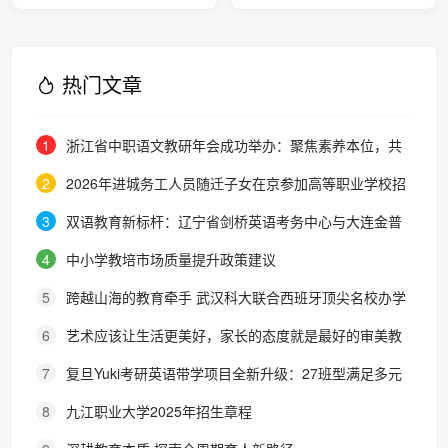
球教育的破局之法
学实践指南
热门文章
1
浙江省中职语文教研年会成功举办：聚焦素养本位，共
探职教语文教学新路径
2
2026年进城务工人员随迁子女在京参加高等职业学校招
生考试报名通知
3
双语教育新标杆：辽宁省剑桥英语考务中心与大连金普
新区华美双语学校签约剑桥英语体系教学示范学校
4
中小学教培市场质量提升政策建议
5
跨越山海的教育牵手 武汉科大联合西班牙顶尖名校办学
院，首届新生入学
6
艺术应该让生活更美好，家长的态度就是最好的审美教
育！
7
复旦Yuki考研英语带学项目全新升级：27班型满足多元
需求，协议保障助力考研梦想
8
九江职业大学2025年招生章程