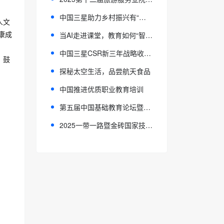
中国三星助力乡村振兴有“质”更有“智”
人文
康成
当AI走进课堂，教育如何“智”变
中国三星CSR新三年战略收官 扎实履行社会责任
 鼓
探秘太空生活，品尝航天食品
中国推进优质职业教育培训
第五届中国基础教育论坛暨中国教育学会第三十七次学术年会举办
2025一带一路暨金砖国家技能发展与技术创新大赛建筑智能化创新技能应用赛项全国总决赛在重工贸圆满收官