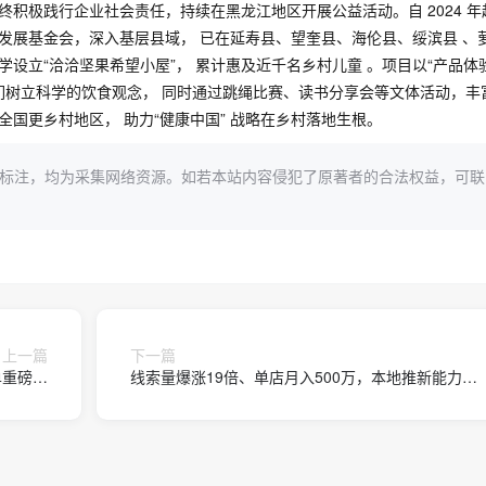
积极践行企业社会责任，持续在黑龙江地区开展公益活动。自 2024 年
发展基金会，深入基层县域， 已在延寿县、望奎县、海伦县、绥滨县 、
小学设立“洽洽坚果希望小屋”， 累计惠及近千名乡村儿童 。项目以“产品体
们树立科学的饮食观念， 同时通过跳绳比赛、读书分享会等文体活动，丰
国更乡村地区， 助力“健康中国” 战略在乡村落地生根。
标注，均为采集网络资源。如若本站内容侵犯了原著者的合法权益，可联
上一篇
下一篇
单重磅发
线索量爆涨19倍、单店月入500万，本地推新能力还
布！
能“捧红”多少生意？