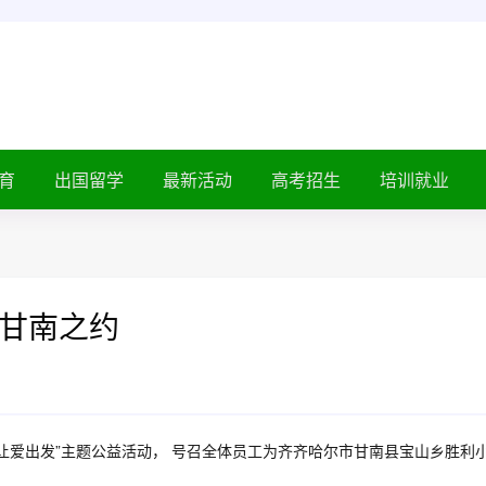
育
出国留学
最新活动
高考招生
培训就业
甘南之约
希望， 让爱出发”主题公益活动， 号召全体员工为齐齐哈尔市甘南县宝山乡胜利