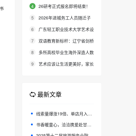
的经典歌曲《忘不了》再次唱响
4
26研考正式报名即将结束！
书
上财滴水湖高金MF金融硕士最全
5
2026年进城务工人员随迁子
报考攻略来了
女在京参加高等职业学校招生考试
6
广东轻工职业技术大学艺术设
报名通知
计学院建院50周年系列庆典活动成
7
双语教育新标杆：辽宁省剑桥
功举办
英语考务中心与大连金普新区华美
8
多所高校毕业生海外深造人数
双语学校签约剑桥英语体系教学示
回升 出国留学释放触底反弹信号
9
艺术应该让生活更美好，家长
范学校
的态度就是最好的审美教育！
最新文章
线索量爆涨19倍、单店月入500万，本地推新能力还能“捧红”多少生意？
书香暖童心，洽洽携爱赴甘南之约
2025第十二届旅游服务业院校奖项获奖名单重磅发布！