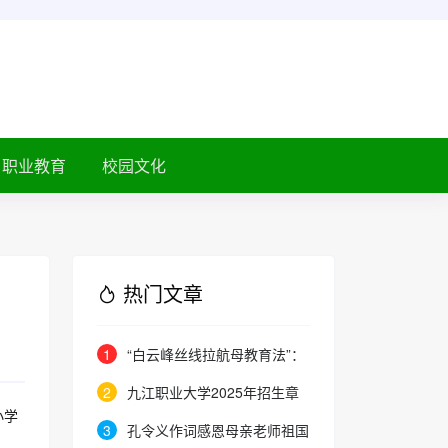
职业教育
校园文化
热门文章
1
“白云峰丝线拉航母教育法”：
撬动高中 教育教学方式变化的必
2
九江职业大学2025年招生章
要途径
小学
程
3
孔令义作词感恩母亲老师祖国