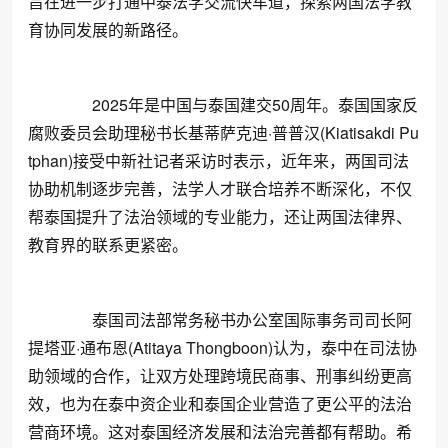
旨在进一步打通中泰法学交流快车道，探索两国法学教
育协同发展的新路径。
2025年是中国与泰国建交50周年。泰国国家反
腐败委员会助理秘书长基蒂萨克迪·普普汉(Kiatisakdi Pu
tphan)接受中新社记者采访时表示，近年来，两国司法
协助机制逐步完善，法学人才联合培养不断深化，不仅
帮泰国提升了法治领域的专业能力，还让两国法律界、
教育界的联系更紧密。
泰国司法部常务秘书办公室国际事务司司长阿
提塔亚·通布恩(Atitaya Thongboon)认为，泰中在司法协
助领域的合作，让双方处理跨境民商事、刑事纠纷更高
效，也为在泰中资企业和泰国企业营造了更公平的法治
营商环境。这对泰国经济发展和法治完善都有帮助。希