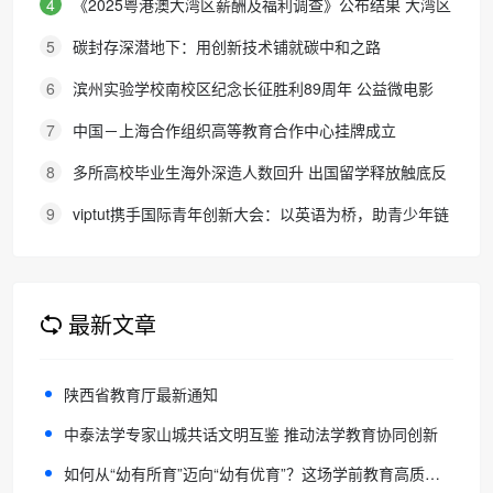
4
《2025粤港澳大湾区薪酬及福利调查》公布结果 大湾区
各地区企业加薪幅度低于2024年 中高级管理层离职率自2018
5
碳封存深潜地下：用创新技术铺就碳中和之路
年移民潮后今年首现显著下降
6
滨州实验学校南校区纪念长征胜利89周年 公益微电影
《被手机偷走的童年》巡映活动圆满收官
7
中国－上海合作组织高等教育合作中心挂牌成立
8
多所高校毕业生海外深造人数回升 出国留学释放触底反
弹信号
9
viptut携手国际青年创新大会：以英语为桥，助青少年链
接全球创新
最新文章
陕西省教育厅最新通知
中泰法学专家山城共话文明互鉴 推动法学教育协同创新
如何从“幼有所育”迈向“幼有优育”？这场学前教育高质量发展研讨会给出答案