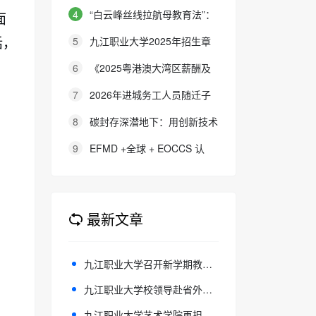
胜利89周年 公益微电影《被手机
4
“白云峰丝线拉航母教育法”：
面
偷走的童年》巡映活动圆满收官
撬动高中 教育教学方式变化的必
5
九江职业大学2025年招生章
话，
要途径
程
6
《2025粤港澳大湾区薪酬及
福利调查》公布结果 大湾区各地
7
2026年进城务工人员随迁子
区企业加薪幅度低于2024年 中高
女在京参加高等职业学校招生考试
8
碳封存深潜地下：用创新技术
级管理层离职率自2018年移民潮
报名通知
铺就碳中和之路
9
EFMD +全球 + EOCCS 认
后今年首现显著下降
证：UBI 数字化教育的全球标杆
最新文章
九江职业大学召开新学期教科研工作布置会
九江职业大学校领导赴省外兄弟学校考察调研党建工作
九江职业大学艺术学院再担重任！“青春告白”燃爆赣超赛场