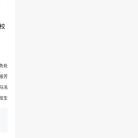
质
校
务处
振芳
马洺
桂生