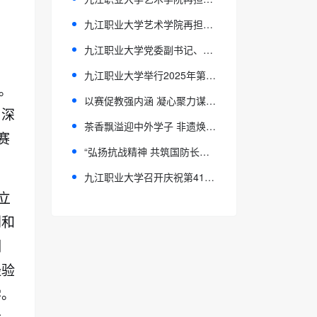
九江职业大学艺术学院再担重任！“青春告白”燃爆赣超赛场
九江职业大学党委副书记、校长汤泾洪带队赴修水中等专业学校考察调研模具智造产业学院建设情况
九江职业大学举行2025年第二批新教师岗前综合能力提升培训班开班仪式
。
以赛促教强内涵 凝心聚力谋新篇 ——我校召开2025年世界职业院校九江职业大学技能大赛总结暨省赛动员工作部署会
了深
茶香飘溢迎中外学子 非遗焕彩助人文交流 ——九江职业大学承办2025江西省中外人文交流周活动
赛
“弘扬抗战精神 共筑国防长城”国防教育进校园活动在九江职业大学开展
九江职业大学召开庆祝第41个教师节暨表彰大会
立
划和
训
经验
学。