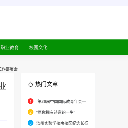
职业教育
校园文化
工作部署会
热门文章
业
1
第26届中国国际教育年会十
月在京启幕
2
“愿你拥有诗意的一生”
3
滨州实验学校南校区纪念长征