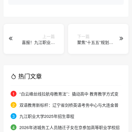
上一篇
下一篇
喜报！九江职业大
聚焦“十五五”规划建
学学子在2025年江
议丨推动高等教育
西省职业院校技能
提质扩容 扩大优质
大赛智能制造生产
本科教育招生规模
线数字化设计与仿
真赛项中喜获佳绩
热门文章
1
“白云峰丝线拉航母教育法”：撬动高中 教育教学方式变
化的必要途径
2
双语教育新标杆：辽宁省剑桥英语考务中心与大连金普
新区华美双语学校签约剑桥英语体系教学示范学校
3
九江职业大学2025年招生章程
4
2026年进城务工人员随迁子女在京参加高等职业学校招