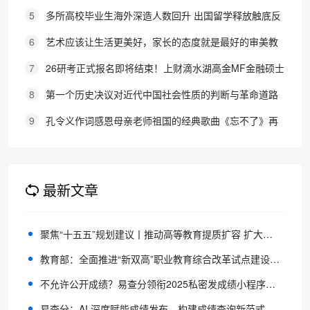
生考试报名通知
5
多所高校毕业生海外深造人数回升 出国留学释放触底反
弹信号
6
艺术应该让生活更美好，家长的态度就是最好的审美教
育！
7
26研考正式报名即将结束！上财滴水湖高金MF金融硕士
最全报考攻略来了
8
第一个历史决议对近代中国社会性质的判断与革命道路
的确立
9
孔令义作词感恩母亲老师祖国的经典歌曲《忘不了》再
次唱响
最新文章
聚焦“十五五”规划建议丨推动高等教育提质扩容 扩大优质本科教育招生规模
教育部：全面推进“新双高”职业教育综合改革试点建设工作
不允许公开成绩？易查分领衔2025私密发成绩小程序榜单TOP4
易查分：AI 深度赋能成绩发布，构建成绩查询新范式