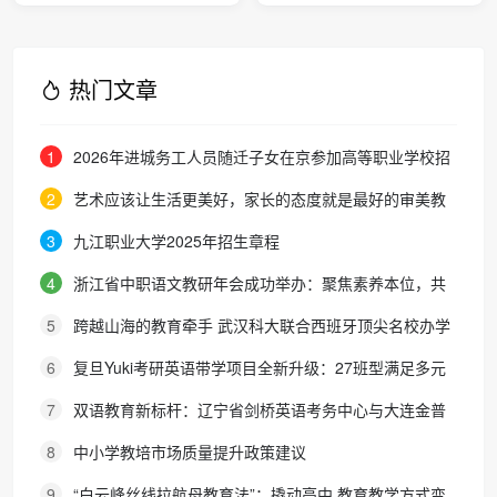
证“说课标”主题活动
热门文章
1
2026年进城务工人员随迁子女在京参加高等职业学校招
生考试报名通知
2
艺术应该让生活更美好，家长的态度就是最好的审美教
育！
3
九江职业大学2025年招生章程
4
浙江省中职语文教研年会成功举办：聚焦素养本位，共
探职教语文教学新路径
5
跨越山海的教育牵手 武汉科大联合西班牙顶尖名校办学
院，首届新生入学
6
复旦Yuki考研英语带学项目全新升级：27班型满足多元
需求，协议保障助力考研梦想
7
双语教育新标杆：辽宁省剑桥英语考务中心与大连金普
新区华美双语学校签约剑桥英语体系教学示范学校
8
中小学教培市场质量提升政策建议
9
“白云峰丝线拉航母教育法”：撬动高中 教育教学方式变