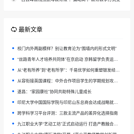
化的必要途径
最新文章
校门内外两副模样？别让教育沦为“围墙内的形式文明”
“丝路青年人才培养共同体”在京启动 京韩留学负责运营执行
从“老有所养”到“老有所学”：千易优学如何重塑银发经济的“内容基建”？
从容衔接英国课程：中外合作项目学生的学期规划攻略——专业教育平台建议
遂昌：“家园康社”协同共助特殊儿童成长
印尼大学中国国际学院与印尼山东总商会达成战略就业合作——2026印尼大学预备班现面向全国职专普高开启招生!
跨学科学习平台评测：三款主流产品的差异化选择指南
九江职业大学“艺动工坊”正式启动运行 打造产教融合文创新高地