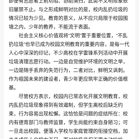
即便有志愿者上前劝阻、协助清扫，此类不文明现象依
旧屡禁不止。与之形成鲜明对比的是，校内乱扔垃圾的
情况已较为少见。教育的意义，从不应只局限于校园围
墙之内，少年的教养，不能流于表面。
社会主义核心价值观将“文明”置于重要位置，“不乱
扔垃圾”也早已成为校园文明教育的重要内容，是每一代
人心中深深的印记，不少高校在学雷锋系列活动中开展
垃圾清理志愿行动。一边是自觉维护环境的文明之举，
一边是随手丢弃的失范行为，二者对比，鲜明又讽刺。
作为祖国未来的建设者，青少年更应筑牢正确的价值根
基。
尽管校方表示，校园内已常态化开展文明教育，校
内乱扔垃圾现象得到有效遏制，但学生离校后缺乏约
束，行为容易出现松懈。这恰恰是问题的症结所在：校
内有德育部门与教师监督，学生尚能约束自身陋习；可
一旦走出校园，便落入学校与家庭管理的衔接空档，加