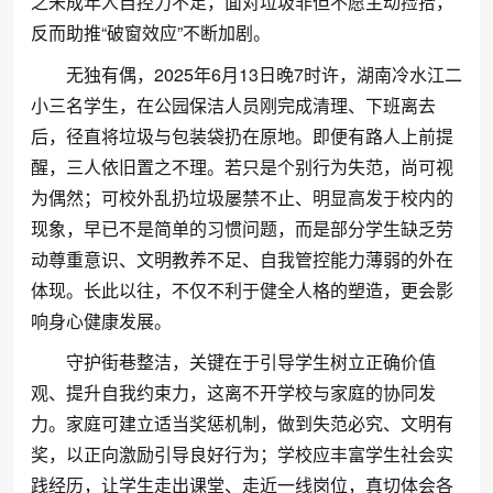
之未成年人自控力不足，面对垃圾非但不愿主动捡拾，
反而助推“破窗效应”不断加剧。
无独有偶，2025年6月13日晚7时许，湖南冷水江二
小三名学生，在公园保洁人员刚完成清理、下班离去
后，径直将垃圾与包装袋扔在原地。即便有路人上前提
醒，三人依旧置之不理。若只是个别行为失范，尚可视
为偶然；可校外乱扔垃圾屡禁不止、明显高发于校内的
现象，早已不是简单的习惯问题，而是部分学生缺乏劳
动尊重意识、文明教养不足、自我管控能力薄弱的外在
体现。长此以往，不仅不利于健全人格的塑造，更会影
响身心健康发展。
守护街巷整洁，关键在于引导学生树立正确价值
观、提升自我约束力，这离不开学校与家庭的协同发
力。家庭可建立适当奖惩机制，做到失范必究、文明有
奖，以正向激励引导良好行为；学校应丰富学生社会实
践经历，让学生走出课堂、走近一线岗位，真切体会各