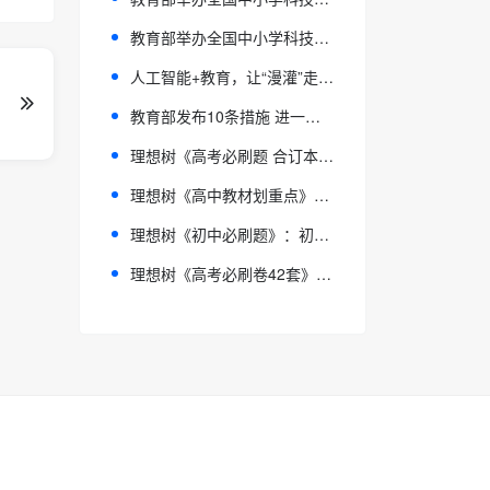
教育部举办全国中小学科技教育校长局长专题培训班
人工智能+教育，让“漫灌”走向“滴灌”
教育部发布10条措施 进一步加强中小学生心理健康工作
理想树《高考必刷题 合订本》：刷透合订本，跨过名校门
理想树《高中教材划重点》：教材划重点，学习没难点！
理想树《初中必刷题》：初中做习题，当然必刷题
理想树《高考必刷卷42套》：千套中只选42套，18周拿下高考！