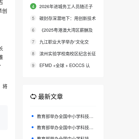
古
4
2026年进城务工人员随迁子
革创
女在京参加高等职业学校招生考试
5
碳封存深潜地下：用创新技术
报名通知
铺就碳中和之路
6
《2025粤港澳大湾区薪酬及
。
福利调查》公布结果 大湾区各地
；
7
九江职业大学举办“文化交
长
区企业加薪幅度低于2024年 中高
响，青春和弦”国际文化节
8
滨州实验学校南校区纪念长征
推
级管理层离职率自2018年移民潮
胜利89周年 公益微电影《被手机
9
EFMD +全球 + EOCCS 认
分
后今年首现显著下降
偷走的童年》巡映活动圆满收官
证：UBI 数字化教育的全球标杆
，将
最新文章
教育部举办全国中小学科技教育校长局长专题培训班
教育部举办全国中小学科技教育校长局长专题培训班
教育部举办全国中小学科技教育校长局长专题培训班