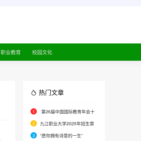
职业教育
校园文化
热门文章
1
第26届中国国际教育年会十
月在京启幕
2
九江职业大学2025年招生章
程
3
“愿你拥有诗意的一生”