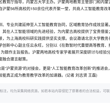
区教育厅指导，内蒙古大学主办。沪蒙两地教育主管部门和内蒙
沪蒙56所高校的150余位代表齐聚一堂，共商人工智能教育改
训、专业共建延伸至人工智能教育协同，区域教育协作成效显著
，其在人工智能领域的先进经验，为内蒙古高校提供了宝贵借鉴
景，为上海高校科研实践提供坚实支撑。会议邀请北京大学教务
学创新中心副主任云永旺，分别以《在数智时代重塑高等教育、
况》为题作主旨报告。沪蒙两地高校专家学者展开深度研讨与经验
度融合建言献策。
也是“沪蒙资源”的对接会，更是“人工智能教育改革创新”的推进会
能真正成为教育教学改革的加速器。(记者 刘志贤 王磊)
标注，均为采集网络资源。如若本站内容侵犯了原著者的合法权益，可联