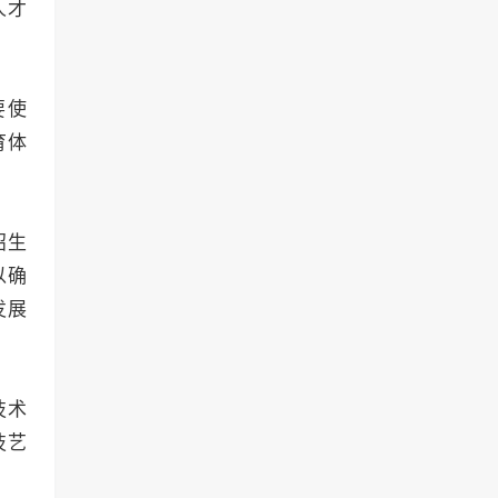
人才
要使
育体
招生
以确
发展
技术
技艺