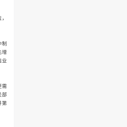
位，
中制
先增
造业
更需
关部
并第