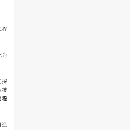
工程
化为
式探
业技
过程
打造