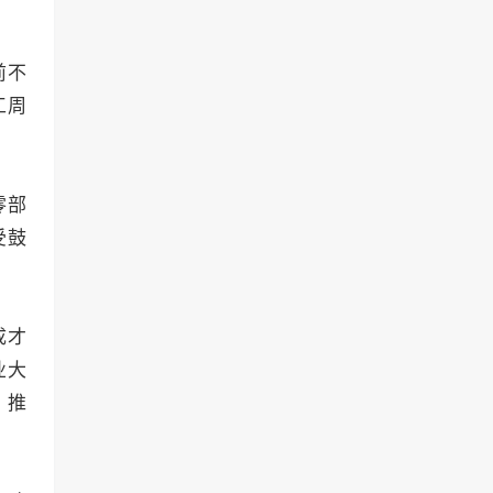
前不
工周
零部
受鼓
成才
业大
，推