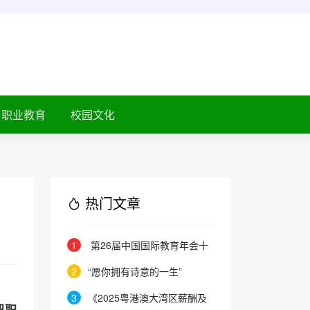
职业教育
校园文化
热门文章
1
第26届中国国际教育年会十
月在京启幕
2
“愿你拥有诗意的一生”
3
《2025粤港澳大湾区薪酬及