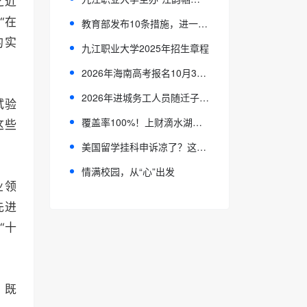
之近
“在
教育部发布10条措施，进一步加强中小学生心理健康工作
的实
九江职业大学2025年招生章程
2026年海南高考报名10月31日开始
2026年进城务工人员随迁子女在京参加高等职业学校招生考试报名通知
试验
覆盖率100%！上财滴水湖高金MF金融硕士26级奖学金全介绍
这些
美国留学挂科申诉凉了？这几条“救急路”收好！
情满校园，从“心”出发
业领
先进
“十
，既