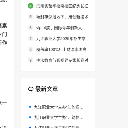
把职
福利调查》公布结果 大湾区各地
4
滨州实验学校南校区纪念长征
区企业加薪幅度低于2024年 中高
胜利89周年 公益微电影《被手机
5
碳封存深潜地下：用创新技术
级管理层离职率自2018年移民潮
偷走的童年》巡映活动圆满收官
铺就碳中和之路
高素
6
viptut携手国际青年创新大
后今年首现显著下降
业门
会：以英语为桥，助青少年链接全
7
九江职业大学2025年招生章
新作
球创新
程
8
覆盖率100%！上财滴水湖高
金MF金融硕士26级奖学金全介绍
9
中法教育与影视界专家长春对
话 探索AI融入艺术教学
最新文章
施一
九江职业大学主办“江韵帼风”九江芜湖女画家优秀作品联展——共谱长江文化跨域交流新篇章
九江职业大学主办“江韵帼风”九江芜湖女画家优秀作品联展——共谱长江文化跨域交流新篇章
九江职业大学主办“江韵帼风”九江芜湖女画家优秀作品联展——共谱长江文化跨域交流新篇章