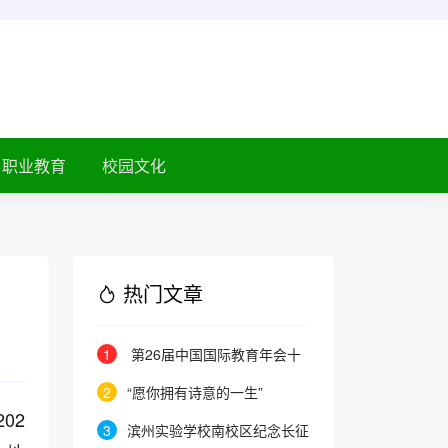
职业教育
校园文化
热门文章
1
第26届中国国际教育年会十
月在京启幕
2
“愿你拥有诗意的一生”
02
3
滨州实验学校南校区纪念长征