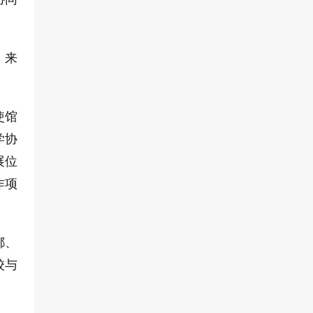
、来
使馆
学协
展位
作项
都、
校与