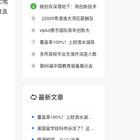
太地
胜利89周年 公益微电影《被手机
4
碳封存深潜地下：用创新技术
者及
偷走的童年》巡映活动圆满收官
铺就碳中和之路
5
《2025粤港澳大湾区薪酬及
福利调查》公布结果 大湾区各地
6
viptut携手国际青年创新大
区企业加薪幅度低于2024年 中高
会：以英语为桥，助青少年链接全
7
覆盖率100%！上财滴水湖高
级管理层离职率自2018年移民潮
球创新
金MF金融硕士26级奖学金全介绍
8
多所高校毕业生海外深造人数
后今年首现显著下降
回升 出国留学释放触底反弹信号
9
第86届中国教育装备展示会
在青岛开幕
最新文章
覆盖率100%！上财滴水湖高金MF金融硕士26级奖学金全介绍
美国留学挂科申诉凉了？这几条“救急路”收好！
情满校园，从“心”出发