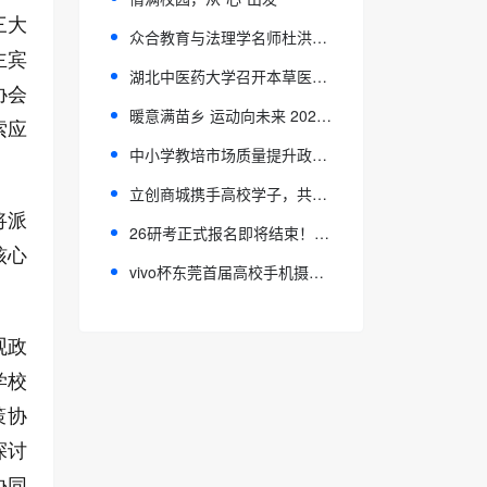
三大
众合教育与法理学名师杜洪波达成深度合作，独家师资阵容赋能法治人才培养
主宾
湖北中医药大学召开本草医培“少数民族英语公益助学班”十周年成果汇报暨新一期开班仪式
协会
暖意满苗乡 运动向未来 2025 体育科普中国行暨“公益体彩 快乐操场”健康进校园活动走进十八洞村
索应
中小学教培市场质量提升政策建议
立创商城携手高校学子，共筑电子工程创新生态
将派
26研考正式报名即将结束！上财滴水湖高金MF金融硕士最全报考攻略来了
核心
vivo杯东莞首届高校手机摄影大赛正式启动：以青春之眼 定格东莞城市印象
观政
学校
策协
探讨
协同